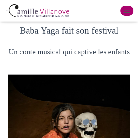
Published by
Camille Villanove
on
7 février 2023
OUVR
Baba Yaga fait son festival
Un conte musical qui captive les enfants