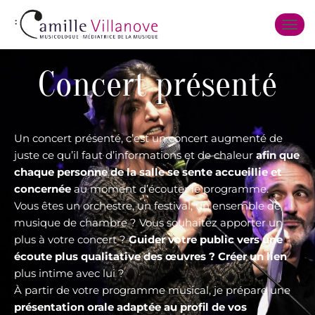
OUVR
Concert présenté
Un concert présenté, c’est un concert augmenté de
juste ce qu’il faut d’informations et de chaleur
afin que
chaque personne de la salle se sente accueillie et
concernée
au moment d’écouter le programme.
Vous êtes un orchestre, un festival, un ensemble de
musique de chambre ? Vous souhaitez apporter un
plus à votre concert ?
Guider votre public vers une
écoute plus qualitative des œuvres ? Créer un lien
plus intime avec lui ?
À partir de votre programme musical, je prépare une
présentation orale adaptée au profil de vos