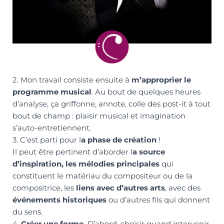
2. Mon travail consiste ensuite à
m’approprier le
programme musical
. Au bout de quelques heures
d’analyse, ça griffonne, annote, colle des post-it à tout
bout de champ : plaisir musical et imagination
s’auto-entretiennent.
3. C’est parti pour l
a phase de création
!
Il peut être pertinent d’aborder l
a source
d’inspiration, les mélodies principales
qui
constituent le matériau du compositeur ou de la
compositrice, les
liens avec d’autres arts
, avec des
événements historiques
ou d’autres fils qui donnent
du sens.
4.
Créer une forme.
D’abord, choisir quand intervenir