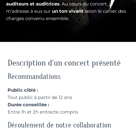
auditeurs et auditrices
. Au cours du concert, je
m’adresse à eux sur
un ton vivant
selon le cahier des
charges convenu ensemble.
Description d'un concert présenté
Recommandations
Public ciblé :
Tout public à partir de 12 ans
Durée conseillée :
Entre 1h et 2h entracte compris
Déroulement de notre collaboration