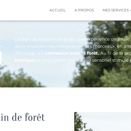
ACCUEIL
A PROPOS
MES SERVICES
t
Le Bain de forêt musical est une expérience original
deux musicien∙nes interprètent des morceaux, en al
l
d’ancrage, en
connexion avec la forêt.
Au fil de la 
musique
se conjuguent avec l’éveil sensoriel stimulé p
in de forêt