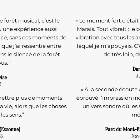
 forêt musical, c’est le
« Le moment fort c’étai
u une expérience aussi
Marais. Tout vibrait : le
nce, sans ces moments de
vibration avec tous les a
ue j’ai ressentie entre
lequel je m’appuyais. C’
 le silence de la forêt.
de très loin, d
us. “
Dan
Ju
Oise
3
« A la seconde écoute d
emettre plus de moments
éprouvé l’impression i
vie, alors que les choses
univers sonore où les s
les sens.”
mê
 (Essonne)
Parc du Mont-Ro
23
Nov