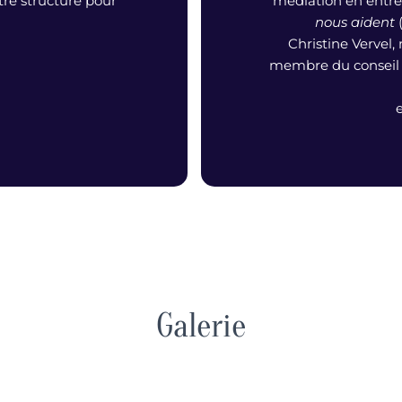
e structure pour
médiation en entre
nous aident
(
Christine Vervel,
membre du conseil d
Galerie