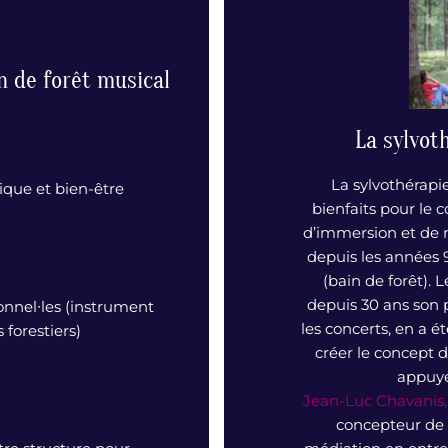
n de forêt musical
La sylvoth
La sylvothérapi
ique et bien-être
bienfaits pour le c
d’immersion et de 
depuis les années
(bain de forêt). L
depuis 30 ans son 
onnel∙les (instrument
les concerts, en a 
 forestiers)
créer le concept de
appuyé 
Jean-Luc Chavanis,
concepteur de