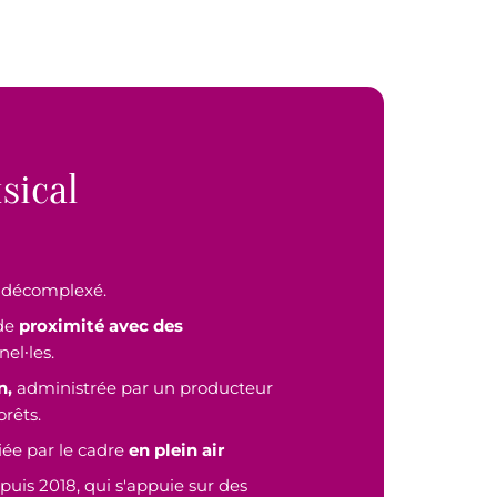
sical
 décomplexé.
 de
proximité avec des
el∙les.
n,
administrée par un producteur
orêts.
iée par le cadre
en plein air
puis 2018, qui s'appuie sur des