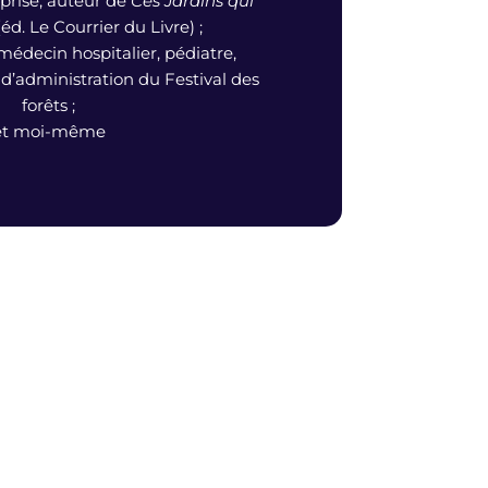
prise, auteur de
Ces Jardins qui
éd. Le Courrier du Livre) ;
 médecin hospitalier, pédiatre,
’administration du Festival des
forêts ;
et moi-même