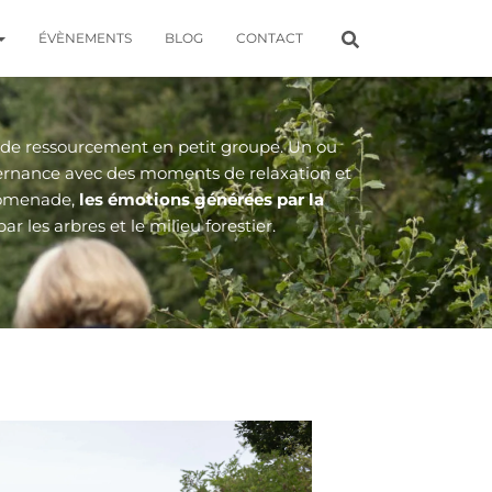
ÉVÈNEMENTS
BLOG
CONTACT
e de ressourcement en petit groupe. Un ou
ternance avec des moments de relaxation et
promenade,
les émotions générées par la
ar les arbres et le milieu forestier.