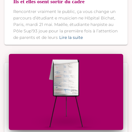
Ils et elles osent sortir du cadre
Rencontrer vraiment le public, ça vous change un
parcours d’étudiant∙e musicien∙ne Hôpital Bichat,
Paris, mardi 21 mai. Maëlle, étudiante harpiste au
Pôle Sup’93 joue pour la première fois à l’attention
de parents et de leurs
Lire la suite