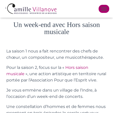
Published by
Camille Villanove
on
2 juin 2022
OUVR
Un week-end avec Hors saison
musicale
La saison 1 nous a fait rencontrer des chefs de
chœur, un compositeur, une musicothérapeute.
Pour la saison 2, focus sur la «
Hors saison
musicale
», une action artistique en territoire rural
portée par l’Association Pour que l’Esprit vive.
Je vous emmène dans un village de l’Indre, à
l’occasion d’un week-end de concerts.
Une constellation d’hommes et de femmes nous
racontent en trois épisodes le cercle vertueux