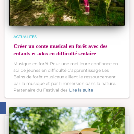
ACTUALITÉS
Créer un conte musical en forêt avec des
enfants et ados en difficulté scolaire
Musique en forêt Pour une meilleure confiance en
soi de jeunes en difficulté d’apprentissage Les
Bains de forêt musicaux allient le ressourcement
par la musique et par l’immersion dans la nature.
Partenaire du Festival des
Lire la suite