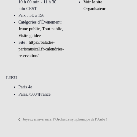
10 h 00 min - 11 h 30
Voir le site
min
CEST
Organisateur
Prix :
5€ à 15€
Catégories d’Évènement:
Jeune public
,
Tout public
,
Visite guidée
Site :
https://balades-
parismusical.fr/calendrier-
reservation/
LIEU
Paris 4e
Paris
,
75004
France
Joyeux anniversaire, l’Orchestre symphonique de l’Aube !