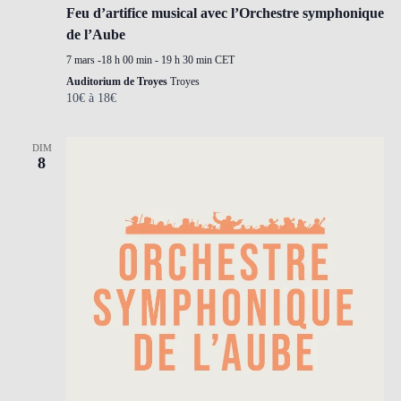
Feu d’artifice musical avec l’Orchestre symphonique
de l’Aube
7 mars -18 h 00 min
-
19 h 30 min
CET
Auditorium de Troyes
Troyes
10€ à 18€
DIM
8