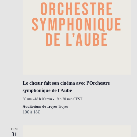
Le chœur fait son cinéma avec l’Orchestre
symphonique de l’Aube
30 mai -18 h 00 min
-
19 h 30 min
CEST
Auditorium de Troyes
Troyes
10€ à 18€
DIM
31