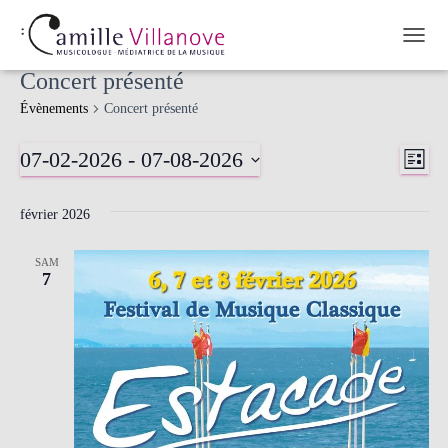
OUVR
Concert présenté
Évènements
Concert présenté
07-02-2026
 - 
07-08-2026
Nav
Nav
LISTE
Sélectionnez
de
une
par
février 2026
date.
vue
cons
SAM
Év
7