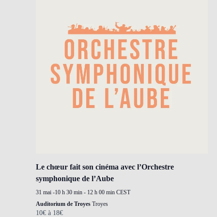
Le chœur fait son cinéma avec l’Orchestre
symphonique de l’Aube
31 mai -10 h 30 min
-
12 h 00 min
CEST
Auditorium de Troyes
Troyes
10€ à 18€