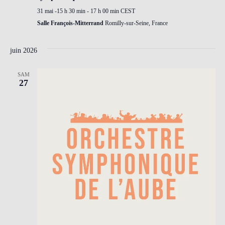
31 mai -15 h 30 min
-
17 h 00 min
CEST
Salle François-Mitterrand
Romilly-sur-Seine, France
juin 2026
SAM
27