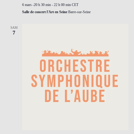
6 mars -20 h 30 min
-
22 h 00 min
CET
Salle de concert l'Art en Seine
Barre-sur-Seine
SAM
7