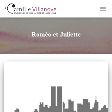
OUVR
LA
NAVI
Roméo et Juliette