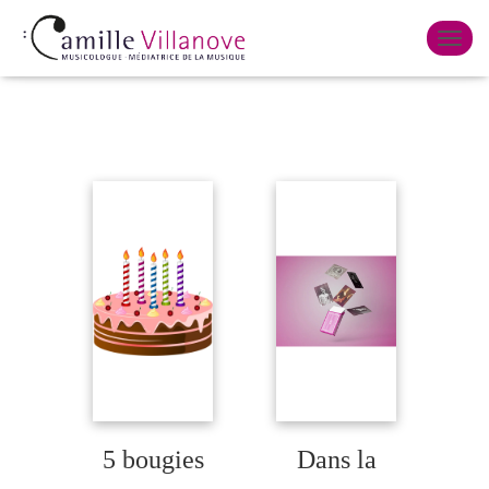
BLOG
O
U
V
R
I
R
/
F
E
R
M
E
R
L
A
N
A
V
I
G
5 bougies
Dans la
A