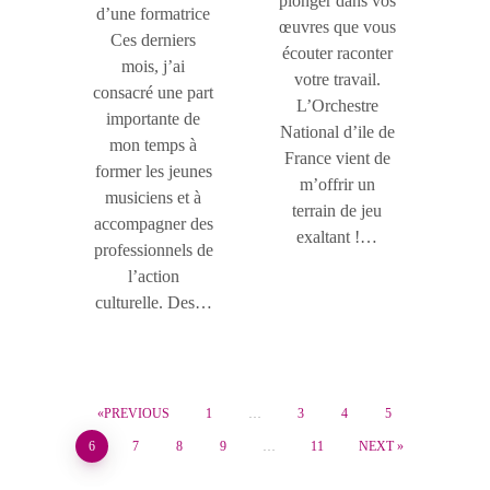
plonger dans vos
d’une formatrice
œuvres que vous
Ces derniers
écouter raconter
mois, j’ai
votre travail.
consacré une part
L’Orchestre
importante de
National d’ile de
mon temps à
France vient de
former les jeunes
m’offrir un
musiciens et à
terrain de jeu
accompagner des
exaltant !…
professionnels de
l’action
culturelle. Des…
PREVIOUS
1
…
3
4
5
6
7
8
9
…
11
NEXT