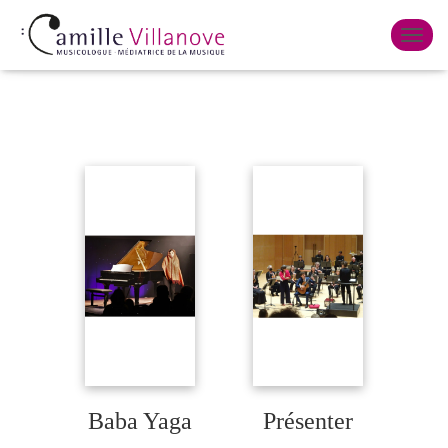
BLOG
O
U
V
R
I
R
/
F
E
R
M
E
R
L
A
N
A
V
I
G
Baba Yaga
Présenter
A