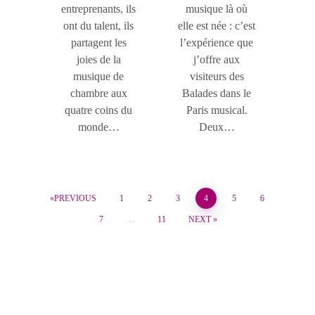
entreprenants, ils
musique là où
ont du talent, ils
elle est née : c’est
partagent les
l’expérience que
joies de la
j’offre aux
musique de
visiteurs des
chambre aux
Balades dans le
quatre coins du
Paris musical.
monde…
Deux…
PREVIOUS
1
2
3
4
5
6
7
…
11
NEXT