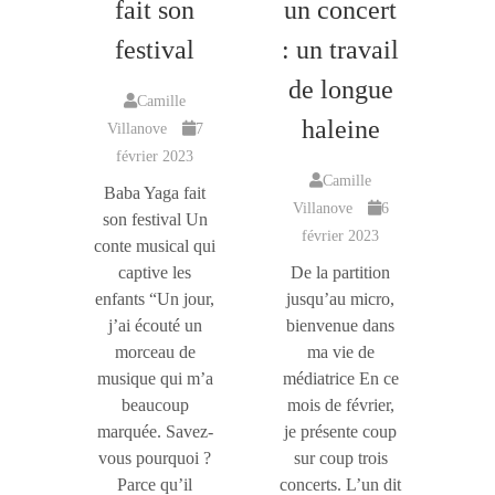
T
fait son
un concert
I
O
festival
: un travail
N
de longue
Camille
haleine
Villanove
7
février 2023
Camille
Baba Yaga fait
Villanove
6
son festival Un
février 2023
conte musical qui
captive les
De la partition
enfants “Un jour,
jusqu’au micro,
j’ai écouté un
bienvenue dans
morceau de
ma vie de
musique qui m’a
médiatrice En ce
beaucoup
mois de février,
marquée. Savez-
je présente coup
vous pourquoi ?
sur coup trois
Parce qu’il
concerts. L’un dit