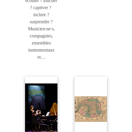
écouter ? toucher
? captiver ?
inclure ?
surprendre ?
Musicien∙ne∙s,
compagnies,
ensembles
instrumentaux
et…