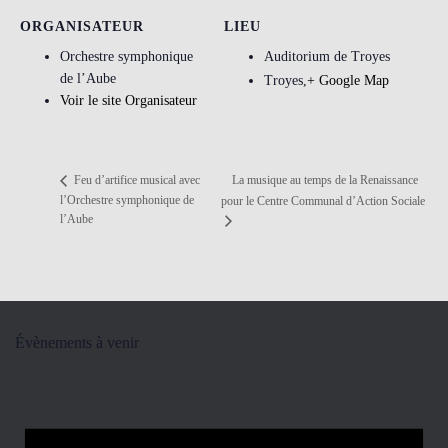
ORGANISATEUR
LIEU
Orchestre symphonique
Auditorium de Troyes
de l’Aube
Troyes
,
+ Google Map
Voir le site Organisateur
La musique au temps de la Renaissance
Feu d’artifice musical avec
l’Orchestre symphonique de
pour le Centre Communal d’Action Sociale
l’Aube
Évènements à venir
N
o
t
i