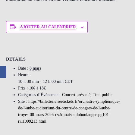
AJOUTER AU CALENDRIER
DÉTAILS
Date :
8 mars
Heure :
10 h 30 min - 12 h 00 min
CET
Prix :
10€ à 18€
Catégories d’Évènement:
Concert présenté
,
Tout public
Site :
https://billetterie.seetickets.fr/orchestre-symphonique-
de-l-aube-auditorium-du-centre-de-congres-de-l-aube-
troyes-08-mars-2026-css5-maisonduboulanger-pg101-
ri11099213.html