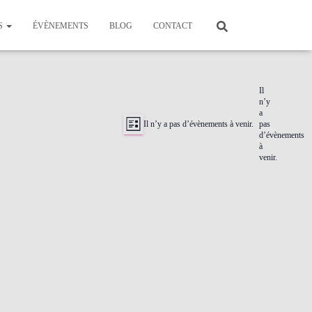
S
ÉVÈNEMENTS
BLOG
CONTACT
Il
n’y
a
Navigation
Il n’y a pas d’évènements à venir.
pas
Navigation
LISTE
d’évènements
à
venir.
de
par
vues
consultations
Évènement