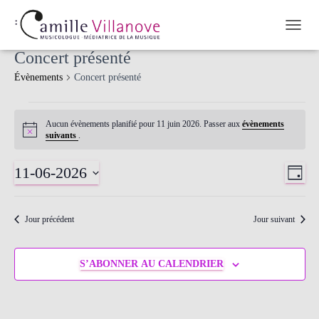
OUVRI
Concert présenté
Évènements
Concert présenté
Aucun évènements planifié pour 11 juin 2026. Passer aux
évènements
Notice
suivants
.
11-06-2026
Nav
Nav
JOUR
Sélectionnez
de
une
par
date.
Jour précédent
Jour suivant
vue
cons
Év
S’ABONNER AU CALENDRIER