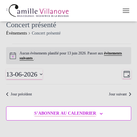
OUVRI
Concert présenté
Évènements
Concert présenté
Aucun évènements planifié pour 13 juin 2026. Passer aux
évènements
Notice
suivants
.
13-06-2026
Nav
Nav
JOUR
Sélectionnez
de
une
par
date.
Jour précédent
Jour suivant
vue
cons
Év
S’ABONNER AU CALENDRIER