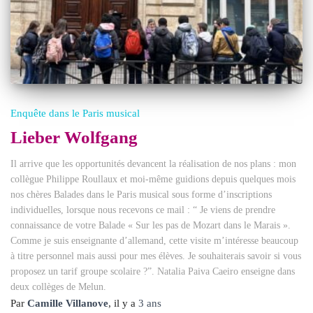
Enquête dans le Paris musical
Lieber Wolfgang
Il arrive que les opportunités devancent la réalisation de nos plans : mon
collègue Philippe Roullaux et moi-même guidions depuis quelques mois
nos chères Balades dans le Paris musical sous forme d’inscriptions
individuelles, lorsque nous recevons ce mail : “ Je viens de prendre
connaissance de votre Balade « Sur les pas de Mozart dans le Marais ».
Comme je suis enseignante d’allemand, cette visite m’intéresse beaucoup
à titre personnel mais aussi pour mes élèves. Je souhaiterais savoir si vous
proposez un tarif groupe scolaire ?”. Natalia Paiva Caeiro enseigne dans
deux collèges de Melun.
Par
Camille Villanove
, il y a
3 ans